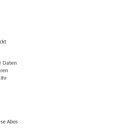
ckt
er Daten
eren
Ihr
ese Abos