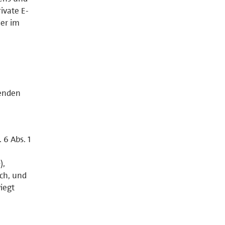
ivate E-
der im
genden
 6 Abs. 1
),
ich, und
iegt