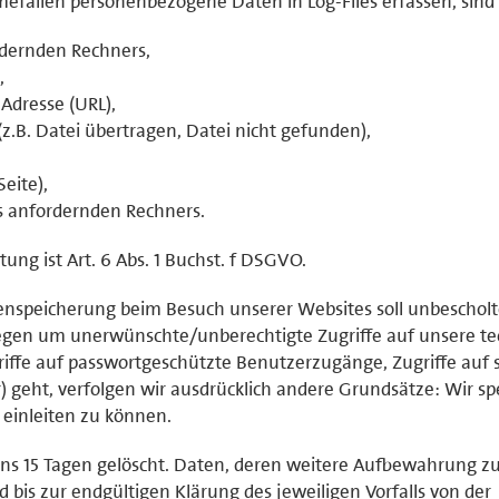
mefällen personenbezogene Daten in Log-Files erfassen, sind 
dernden Rechners,
,
Adresse (URL),
z.B. Datei übertragen, Datei nicht gefunden),
eite),
s anfordernden Rechners.
ung ist Art. 6 Abs. 1 Buchst. f DSGVO.
enspeicherung beim Besuch unserer Websites soll unbeschol
gen um unerwünschte/unberechtigte Zugriffe auf unsere te
griffe auf passwortgeschützte Benutzerzugänge, Zugriffe auf s
r) geht, verfolgen wir ausdrücklich andere Grundsätze: Wir s
einleiten zu können.
ns 15 Tagen gelöscht. Daten, deren weitere Aufbewahrung z
d bis zur endgültigen Klärung des jeweiligen Vorfalls von der