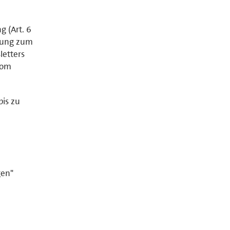
g (Art. 6
tzung zum
letters
vom
is zu
gen"