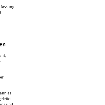
rfassung
t
en
cht,
e
er
kann es
eleitet
gens und