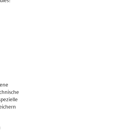
dies:
tene
chnische
pezielle
peichern
u