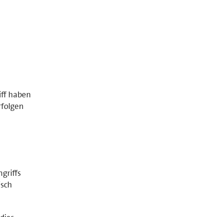
iff haben
rfolgen
griffs
isch